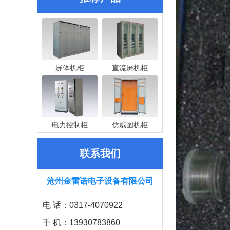
屏体机柜
直流屏机柜
电力控制柜
仿威图机柜
联系我们
沧州金雷诺电子设备有限公司
电 话：0317-4070922
手 机：13930783860