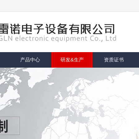
产品中心
研发&生产
资质证书