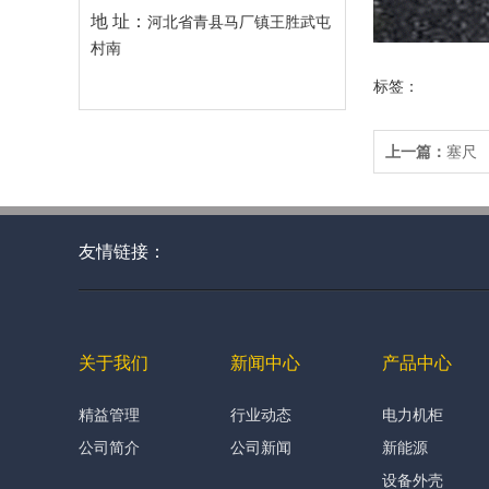
地 址：
河北省青县马厂镇王胜武屯
村南
标签：
上一篇：
塞尺
友情链接：
关于我们
新闻中心
产品中心
精益管理
行业动态
电力机柜
公司简介
公司新闻
新能源
设备外壳