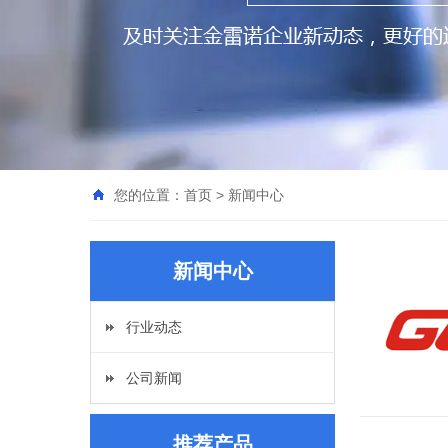
您的位置：
首页
>
新闻中心
新闻中心
行业动态
公司新闻
推荐产品