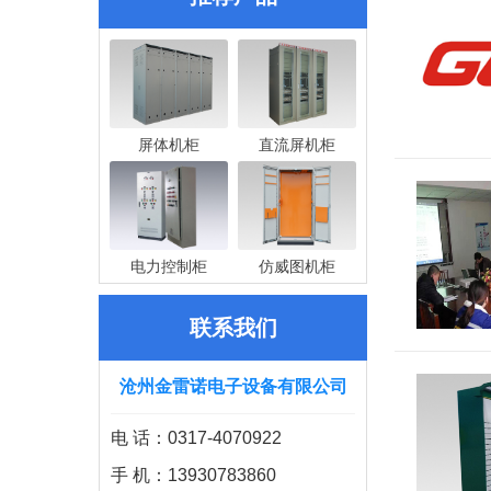
屏体机柜
直流屏机柜
电力控制柜
仿威图机柜
联系我们
沧州金雷诺电子设备有限公司
电 话：0317-4070922
手 机：13930783860