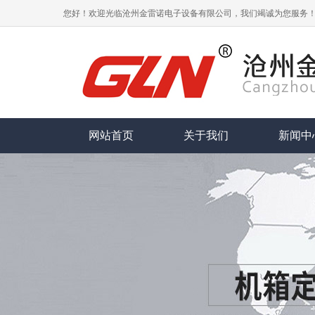
您好！欢迎光临沧州金雷诺电子设备有限公司，我们竭诚为您服务
网站首页
关于我们
新闻中